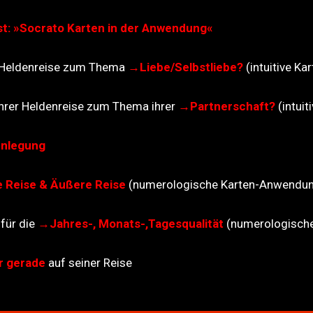
st: »Socrato Karten in der Anwendung«
r Heldenreise zum Thema
→
Liebe/Selbstliebe?
(intuitive K
hrer Heldenreise zum Thema ihrer
→Partnerschaft?
(intui
nlegung
e Reise & Äußere Reise
(numerologische Karten-Anwendu
 für die
→
Jahres-, Monats-,Tagesqualität
(numerologisch
r gerade
auf seiner Reise