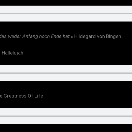
 das weder Anfang noch Ende hat.«
Hildegard von Bingen
| Hallelujah
e Greatness Of Life