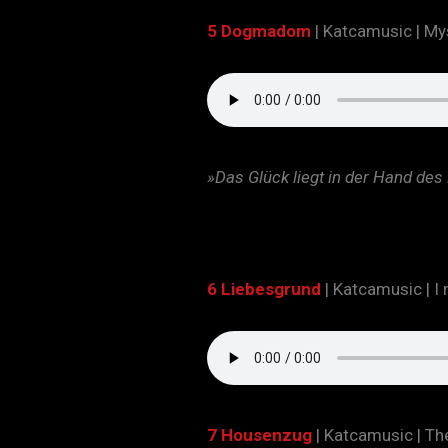
5 Dogmadom
| Katcamusic | My
»Das Glück liegt in der Hand des
6 Liebesgrund
| Katcamusic | I
7
Housenzug
| Katcamusic |
Th