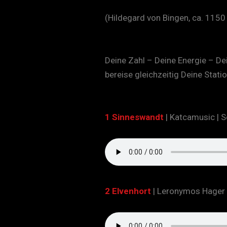
(Hildegard von Bingen, ca. 1150 
Deine Zahl – Deine Energie – De
bereise gleichzeitig Deine Stat
1 Sinneswandt
| Katcamusic |
S
2 Elvenhort
|
Leronymos Hager |