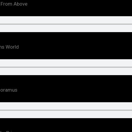
s From Above
ns World
Adoramus