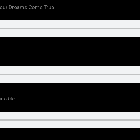
| Your Dreams Come True
incible