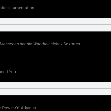
stical Lamentation
 Menschen der die Wahrheit sieht.«
Sokrates
 need You
e Power Of Arkanus